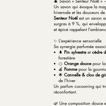
🎄 Savon « Senteur Noël » 
Un savon qui évoque la magie
hivernale et les douceurs d
Senteur Noël
est un savon ar
surgras à 9 %, qui envelop
et épicé rappelant l’ambian
✨ L’expérience sensorielle
Sa synergie parfumée associ
🌲
Pin sylvestre
et
cèdre d
forestière
🍊
Orange douce
pour la 
🍎
Pomme
pour la gourm
🌟
Cannelle & clou de gir
de l’hiver
Un parfum cocooning qui t
réconfortant.
🌿 Une composition douce et