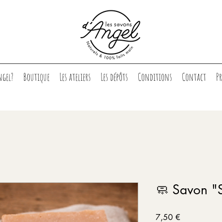
ngel?
Boutique
Les ateliers
Les dépôts
Conditions
Contact
P
🧼 Savon "
Prix
7,50 €