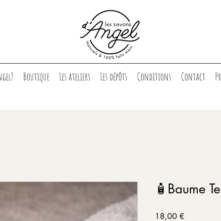
ngel?
Boutique
Les ateliers
Les dépôts
Conditions
Contact
P
🧴Baume Te
Prix
18,00 €