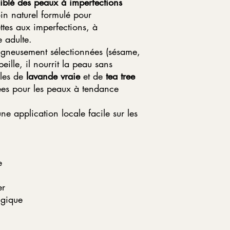
blé des peaux à imperfections
in naturel formulé pour
tes aux imperfections, à
 adulte.
oigneusement sélectionnées (sésame,
eille, il nourrit la peau sans
elles de
lavande vraie
et de
tea tree
isées pour les peaux à tendance
ne application locale facile sur les
e
er
lgique