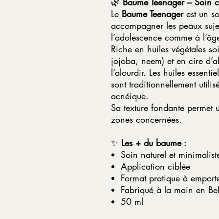
🌿
Baume Teenager – Soin ci
Le
Baume Teenager
est un so
accompagner les peaux sujet
l’adolescence comme à l’âge
Riche en huiles végétales s
jojoba, neem) et en cire d’ab
l’alourdir. Les huiles essenti
sont traditionnellement util
acnéique.
Sa texture fondante permet u
zones concernées.
✨
Les + du baume :
Soin naturel et minimalist
Application ciblée
Format pratique à emport
Fabriqué à la main en Be
50 ml