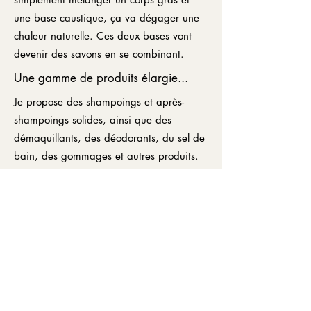
une base caustique, ça va dégager une
chaleur naturelle. Ces deux bases vont
devenir des savons en se combinant.
Une gamme de produits élargie...
Je propose des shampoings et après-
shampoings solides, ainsi que des
démaquillants, des déodorants, du sel de
bain, des gommages et autres produits.
Produits sur mesure...
Un souvenir de mariage ou de baptême,
un cadeau d'entreprise, des produits pour
votre chambre d'hôte...
Contactez-moi pour plus de
renseignements 😊