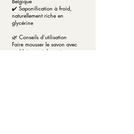
Belgique
✔️ Saponification à froid,
naturellement riche en
glycérine
🌿 Conseils d’utilisation
Faire mousser le savon avec
un blaireau, à la main ou
dans un bol sur peau humide.
Appliquer la mousse puis
procéder au rasage. Rincer à
l’eau claire.
Pour prolonger la durée de vie
du savon, le laisser sécher sur
un porte-savon ajouré entre
chaque utilisation.
⚠️ Précautions
Éviter le contact avec les yeux.