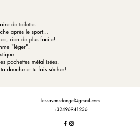
ire de toilette.
che après le sport...
ec, rien de plus facile!
mme "léger".
stique
les pochettes métallisées.
ta douche et tu fais sécher!
lessavonsdangel@gmail.com
+32496941236