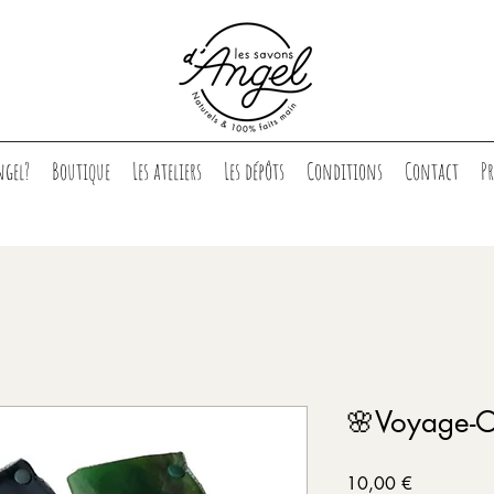
ngel?
Boutique
Les ateliers
Les dépôts
Conditions
Contact
P
🌸Voyage-O
Prix
10,00 €