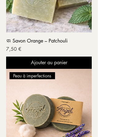
🧼 Savon Orange – Patchouli
Prix
7,50 €
Ajouter au panier
Peau à imperfections