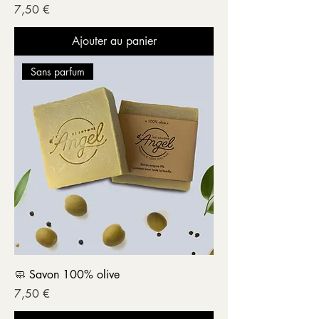
Prix
7,50 €
Ajouter au panier
Sans parfum
🧼 Savon 100% olive
Prix
7,50 €