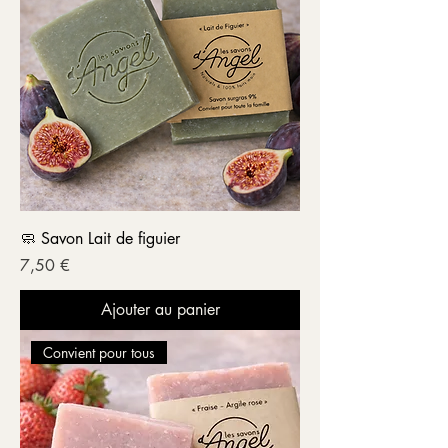
🧼 Savon Lait de figuier
Prix
7,50 €
Ajouter au panier
Convient pour tous