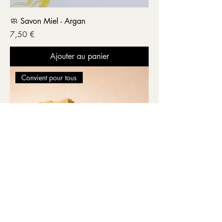
🧼 Savon Miel - Argan
Prix
7,50 €
Ajouter au panier
Convient pour tous
🧼 Savon Tarte citron meringuée