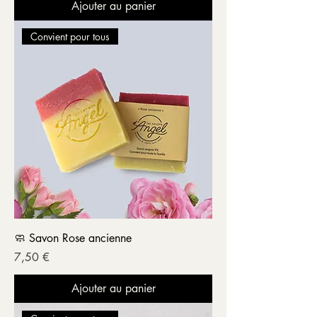
Ajouter au panier
Convient pour tous
🧼 Savon Rose ancienne
Prix
7,50 €
Ajouter au panier