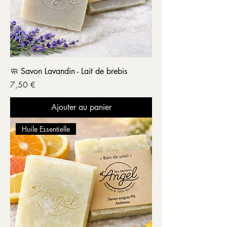
🧼 Savon Lavandin - Lait de brebis
Prix
7,50 €
Ajouter au panier
Huile Essentielle