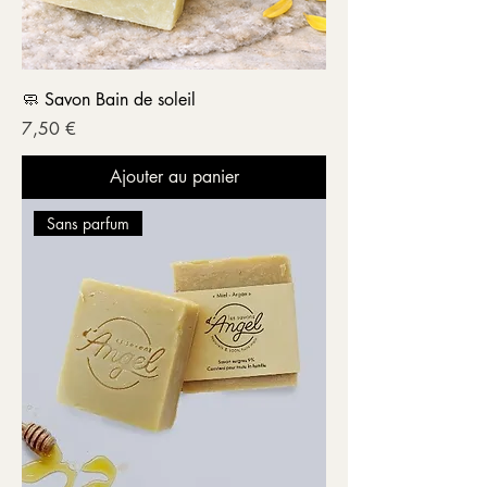
🧼 Savon Bain de soleil
Prix
7,50 €
Ajouter au panier
Sans parfum