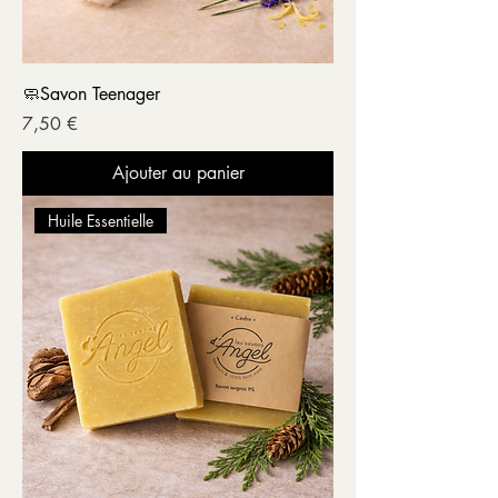
🧼Savon Teenager
Prix
7,50 €
Ajouter au panier
Huile Essentielle