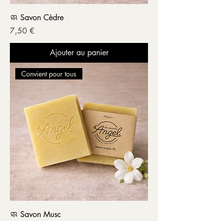
🧼 Savon Cèdre
Prix
7,50 €
Ajouter au panier
Convient pour tous
🧼 Savon Musc