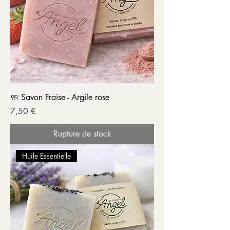
🧼 Savon Fraise - Argile rose
Prix
7,50 €
Rupture de stock
Huile Essentielle